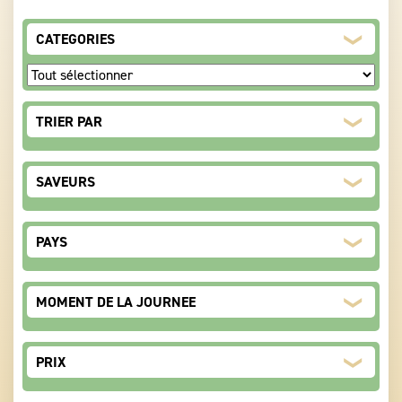
CATEGORIES
TRIER PAR
Sort Products
SAVEURS
Boisée
PAYS
Subtile
Sucrée
Végétale
Chine
MOMENT DE LA JOURNEE
Matin et Après-midi
PRIX