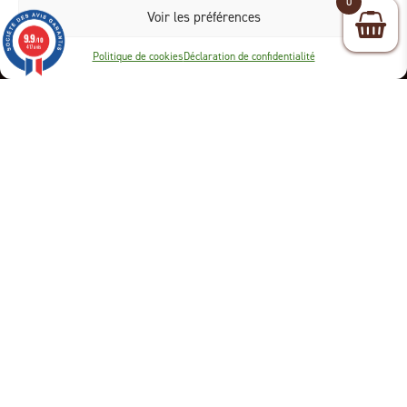
Nos certifications
0
Voir les préférences
9.9
/10
417 avis
Politique de cookies
Déclaration de confidentialité
Informations sur votre boutique
24 ZA des Genêts
1319 Boulevard Jean Moulin
83700 Saint-Raphaël
Appelez-nous au :
04 94 96 73 79
E-mail :
contact@terre-et-volupthe.com