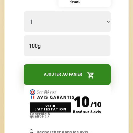
favori.
AJOUTER AU PANIER
10
/
10
VOIR
L'ATTESTATION
Basé sur 8 avis
Contrôle &
qualité