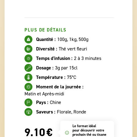
PLUS DE DÉTAILS
Quantité :
100g, 1kg, 500g
Diversité :
Thé vert fleuri
Temps d'infusion :
2 à 3 minutes
Dosage :
3g par 15cl
Température :
75°C
Moment de la journée :
Matin et Après-midi
Pays :
Chine
Saveurs :
Florale, Ronde
Le format idéal
9.10
€
pour découvrir votre
prochain thé ou tisane