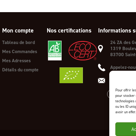
Mon compte
Nos certifications
Informations s
Tableau de bord
24 ZA des G
1319 Boulev
Mes Commandes
83700 Saint
Mes Adresses
Appelez-nous
Détails du compte
E-mail :
cont
Pour offrir l
pour stocker 
technologies 
ou les ID uni
avoir un effet
Ac