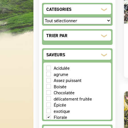
CATEGORIES
TRIER PAR
Sort Products
SAVEURS
Acidulée
agrume
Assez puissant
Boisée
Chocolatée
délicatement fruitée
Épicée
exotique
Florale
Fraîche