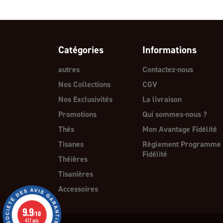
Catégories
Informations
autres
Contactez-nous
Nos Collections
CGV
Nos Exclusivités
La livraison
Promotions
Qui sommes-nous ?
Thés
Mon Avantage Fidélité
Tisanes
Règlement Programme
Fidélité
Théières
Tisanières
Accessoires
9.9
/10
417 avis