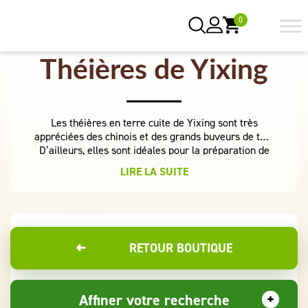
0
Théières de Yixing
Les théières en terre cuite de Yixing sont très
appréciées des chinois et des grands buveurs de thé.
D’ailleurs, elles sont idéales pour la préparation de
thés chinois: oolong, verts, noirs, ou rouges. Elles
LIRE LA SUITE
permettent largement de conserver la composition
du thé (minéraux, vitamines, oligo-éléments) et ainsi
de bénéficier de toutes leurs propriétés médicinales.
Toutes nos théières sont munies d’un filtre naturel
en terre au niveau du bec verseur,qui ne laisse pas
passer les feuilles de thé.
➜
RETOUR BOUTIQUE
Affiner votre recherche