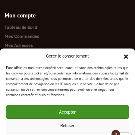
Mon compte
Tableau de bord
Mes Commandes
Mes Adresses
Détails du compte
Gérer le consentement
Pour offrir les meilleures expériences, nous utilisons des technologies telles que
Nos certifications
les cookies pour stocker et/ou accéder aux informations des appareils. Le fait de
consentir à ces technologies nous permettra de traiter des données telles que le
comportement de navigation ou les ID uniques sur ce site. Le fait de ne pas
consentir ou de retirer son consentement peut avoir un effet négatif sur
certaines caractéristiques et fonctions.
Accepter
Refuser
0