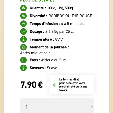
PLUS DE DÉTAILS
Quantité :
100g, 1kg, 500g
Diversité :
ROOIBOS OU THÉ ROUGE
Temps d'infusion :
4 à 5 minutes
Dosage :
2 à 2,5g par 25 cl
Température :
85°C
Moment de la journée :
Après-midi et soir
Pays :
Afrique du Sud
Saveurs :
Suave
Le format idéal
7.90
€
pour découvrir votre
prochain thé ou tisane
favori.