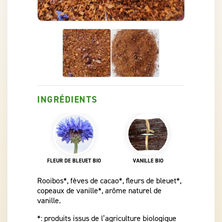
INGRÉDIENTS
 CACAO BIO
FLEUR DE BLEUET BIO
VANILLE BIO
Rooibos*, fèves de cacao*, fleurs de bleuet*,
copeaux de vanille*, arôme naturel de
vanille.
*: produits issus de l’agriculture biologique