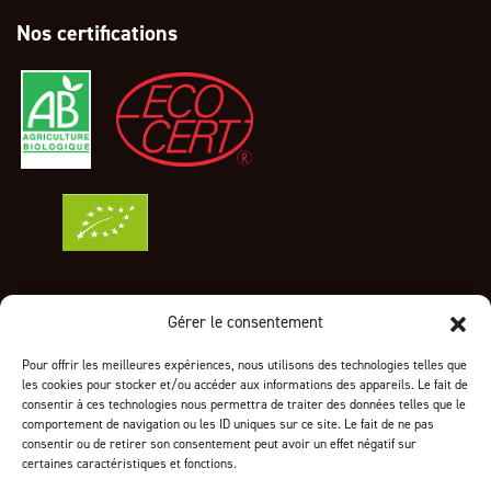
Nos certifications
Gérer le consentement
Informations sur votre boutique
Pour offrir les meilleures expériences, nous utilisons des technologies telles que
24 ZA des Genêts
les cookies pour stocker et/ou accéder aux informations des appareils. Le fait de
1319 Boulevard Jean Moulin
consentir à ces technologies nous permettra de traiter des données telles que le
83700 Saint-Raphaël
comportement de navigation ou les ID uniques sur ce site. Le fait de ne pas
consentir ou de retirer son consentement peut avoir un effet négatif sur
Appelez-nous au :
04 94 96 73 79
certaines caractéristiques et fonctions.