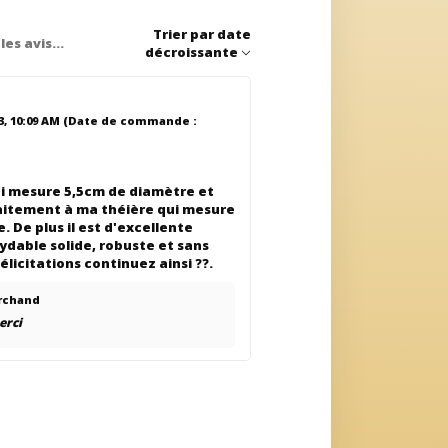
Trier par
date
décroissante
3, 10:09 AM
(Date de commande :
qui mesure 5,5cm de diamètre et
aitement à ma théière qui mesure
. De plus il est d'excellente
xydable solide, robuste et sans
élicitations continuez ainsi ??.
rchand
erci