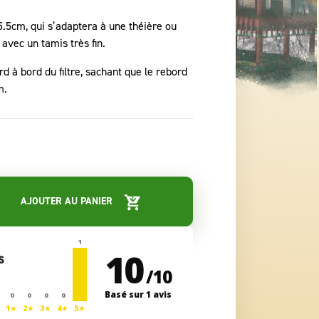
e 5.5cm, qui s’adaptera à une théière ou
avec un tamis très fin.
d à bord du filtre, sachant que le rebord
m.
AJOUTER AU PANIER
1
10
/
10
Basé sur 1 avis
0
0
0
0
1★
2★
3★
4★
5★