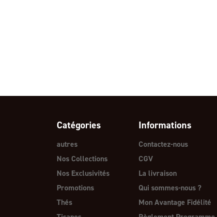
Catégories
Informations
autres
Contactez-nous
Nos Collections
CGV
Nos Exclusivités
La livraison
Promotions
Qui sommes-nous ?
Thés
Mon Avantage Fidélité
Tisanes
Règlement Programme