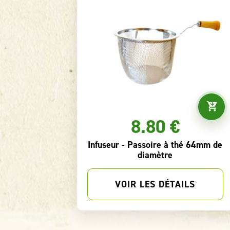
5.50 €
5.
useur Boule Poussoir 5cm
Boîte carrée
VOIR LES DÉTAILS
VOIR LE