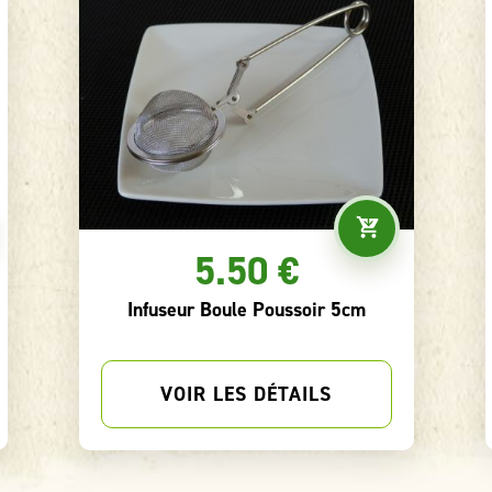
00 €
5.90 €
 silver - 100g
Boule à thé 6,5 cm
S DÉTAILS
VOIR LES DÉTAIL