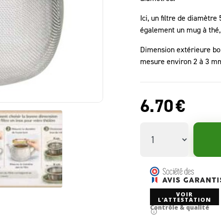
Ici, un filtre de diamètr
également un mug à thé, 
Dimension extérieure bor
mesure environ 2 à 3 m
6.70
€
VOIR
L'ATTESTATION
Contrôle & qualité