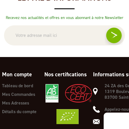
Recevez nos actualités et offres en vous abonnant à notre Newsletter
Mon compte
Nos certifications
Informations s
Tableau de bord
24 ZA des G
1319 Boulev
Mes Commandes
83700 Saint
Mes Adresses
Appelez-nous
Détails du compte
E-mail :
cont