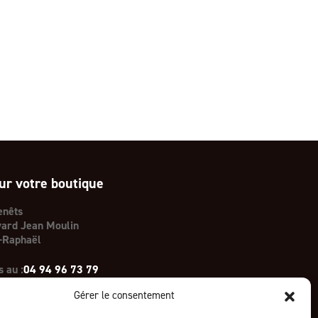
ur votre boutique
enêts
ard Jean Moulin
-Raphaël
 au :
04 94 96 73 79
Gérer le consentement
act@terre-et-volupthe.com