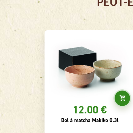
PEUT-
12.00 €
ine YUE
Bol à matcha Makiko 0.3l