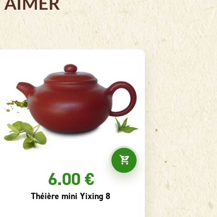
 AIMER
6.00 €
Théière mini Yixing 8
Théi