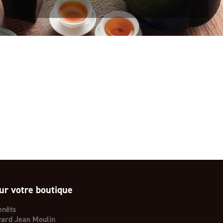
ur votre boutique
enêts
ard Jean Moulin