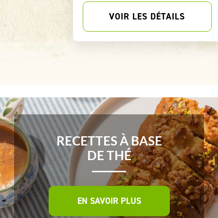
LS
VOIR LES DÉTAILS
RECETTES À BASE
DE THÉ
EN SAVOIR PLUS