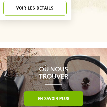
VOIR LES DÉTAILS
V
OÙ NOUS
TROUVER
EN SAVOIR PLUS