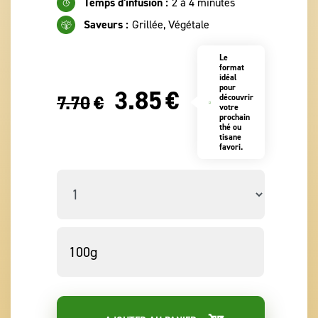
Temps d'infusion :
2 à 4 minutes
Saveurs :
Grillée, Végétale
Le
format
idéal
pour
3.85
€
7.70
€
découvrir
votre
prochain
thé ou
tisane
favori.