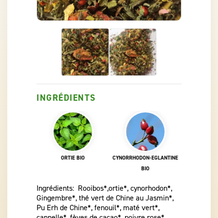
INGRÉDIENTS
OS BIO
ORTIE BIO
CYNORRHODON-EGLANTINE
GINGEM
BIO
Ingrédients: Rooibos*,ortie*, cynorhodon*,
Gingembre*, thé vert de Chine au Jasmin*,
Pu Erh de Chine*, fenouil*, maté vert*,
cannelle*, fèves de cacao*, poivre rose*,