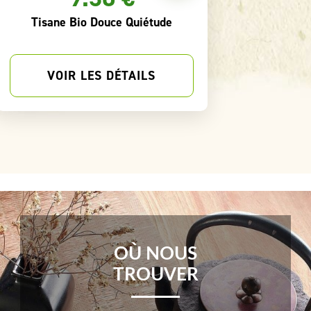
Rooibos Chocolat Bio
T
VOIR LES DÉTAILS
OÙ NOUS
TROUVER