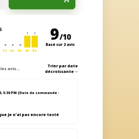
9
1
1
/
10
Basé sur 2 avis
0
0
0
1★
2★
3★
4★
5★
Trier par
date
décroissante
2, 5:30 PM
(Date de commande :
ue je n'ai pas encore testé