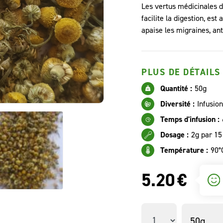
Les vertus médicinales 
facilite la digestion, es
apaise les migraines, an
PLUS DE DÉTAILS
Quantité :
50g
Diversité :
Infusion
Temps d'infusion :
Dosage :
2g par 15
Température :
90°
5.20
€