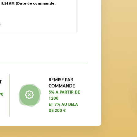
, 9:54 AM
(Date de commande :
r
REMISE PAR
T
COMMANDE
5% A PARTIR DE
9€
120€
ET 7% AU DELA
DE 200 €