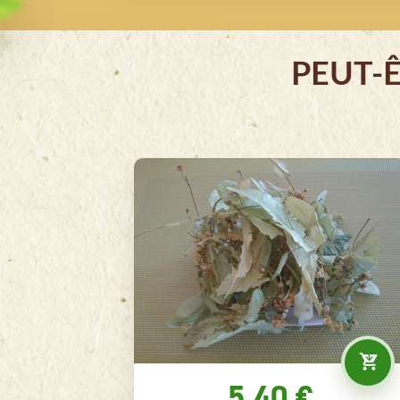
PEUT-
€
9.30 €