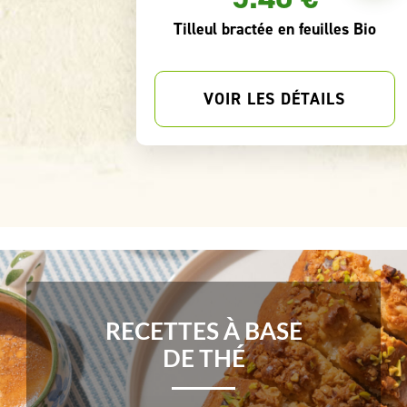
le Bourbon
Tisane Bio Douce Quiétude
TAILS
VOIR LES DÉTAILS
RECETTES À BASE
DE THÉ