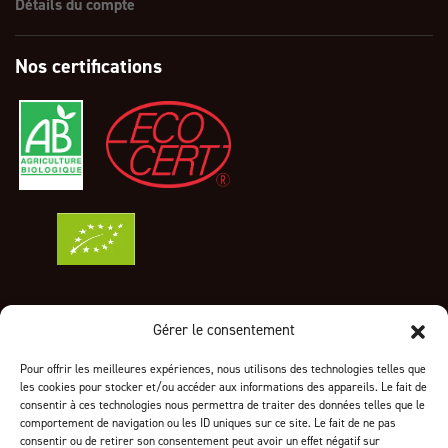
Détails du compte
Nos certifications
Gérer le consentement
Informations sur votre boutique
Pour offrir les meilleures expériences, nous utilisons des technologies telles que
24 ZA des Genêts
les cookies pour stocker et/ou accéder aux informations des appareils. Le fait de
1319 Boulevard Jean Moulin
consentir à ces technologies nous permettra de traiter des données telles que le
83700 Saint-Raphaël
comportement de navigation ou les ID uniques sur ce site. Le fait de ne pas
consentir ou de retirer son consentement peut avoir un effet négatif sur