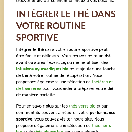
trouver le
thé
qui convient le mieux à vos besoins.
INTÉGRER LE THÉ DANS
VOTRE ROUTINE
SPORTIVE
Intégrer le
thé
dans votre routine sportive peut
être facile et délicieux. Vous pouvez boire un
thé
avant ou après l’exercice, ou même utiliser des
infusions ayurvediques bio
pour ajouter une touche
de
thé
à votre routine de récupération. Nous
proposons également une sélection de
théières et
de tisanières
pour vous aider à préparer votre
thé
de manière parfaite.
Pour en savoir plus sur les
thés verts bio
et sur
comment ils peuvent améliorer votre
performance
sportive
, vous pouvez visiter notre site. Nous
proposons également une sélection de
thés noirs
bio
et de
thés blancs bio
pour vous aider à