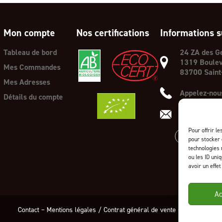
Mon compte
Nos certifications
Informations s
Tableau de bord
24 ZA des G
1319 Boulev
Mes Commandes
83700 Saint
Mes Adresses
Appelez-nous
Détails du compte
E-mail :
cont
Pour offrir l
pour stocker 
technologies 
ou les ID uni
avoir un effet
Ac
Contact
–
Mentions légales
/
Contrat général de vente
– ©2024