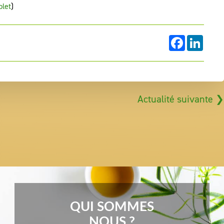
plet
)
FACEBOOK
LINKE
Actualité suivante ❯
QUI SOMMES
NOUS ?