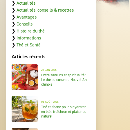
❯
Actualités
❯
Actualités, conseils & recettes
❯
Avantages
❯
Conseils
❯
Histoire du thé
❯
Informations
❯
Thé et Santé
Articles récents
27 JAN 2025
Entre saveurs et spiritualité :
Le thé au cœur du Nouvel An
chinois
03 AOÛT 2026
Thé et tisane pour s’hydrater
en été : fraîcheur et plaisir au
naturel