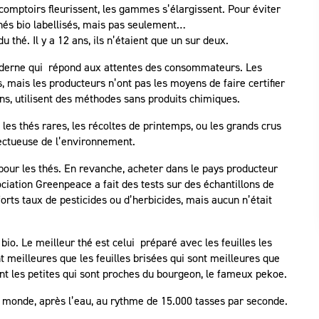
comptoirs fleurissent, les gammes s’élargissent. Pour éviter
s thés bio labellisés, mais pas seulement…
 thé. Il y a 12 ans, ils n’étaient que un sur deux.
 moderne qui répond aux attentes des consommateurs. Les
s, mais les producteurs n’ont pas les moyens de faire certifier
ions, utilisent des méthodes sans produits chimiques.
es thés rares, les récoltes de printemps, ou les grands crus
pectueuse de l’environnement.
our les thés. En revanche, acheter dans le pays producteur
ociation Greenpeace a fait des tests sur des échantillons de
orts taux de pesticides ou d’herbicides, mais aucun n’était
é bio. Le meilleur thé est celui préparé avec les feuilles les
nt meilleures que les feuilles brisées qui sont meilleures que
nt les petites qui sont proches du bourgeon, le fameux pekoe.
le monde, après l’eau, au rythme de 15.000 tasses par seconde.