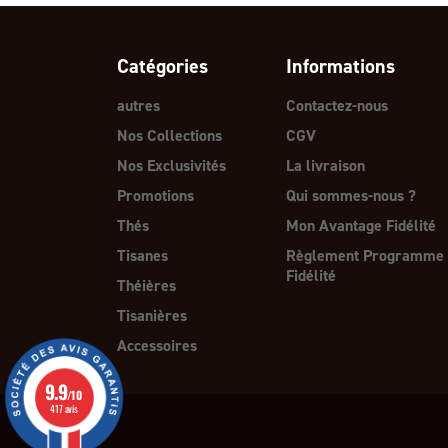
Catégories
Informations
autres
Contactez-nous
Nos Collections
CGV
Nos Exclusivités
La livraison
Promotions
Qui sommes-nous ?
Thés
Mon Avantage Fidélité
Tisanes
Règlement Programme
Fidélité
Théières
Tisanières
Accessoires
9.9
/10
417 avis