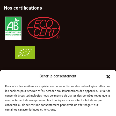
Nos certifications
Gérer le consentement
Informations sur votre boutique
Pour offrir les meilleures expériences, nous utilisons des technologies telles que
24 ZA des Genêts
les cookies pour stocker et/ou accéder aux informations des appareils. Le fait de
1319 Boulevard Jean Moulin
consentir à ces technologies nous permettra de traiter des données telles que le
83700 Saint-Raphaël
comportement de navigation ou les ID uniques sur ce site. Le fait de ne pas
consentir ou de retirer son consentement peut avoir un effet négatif sur
Appelez-nous au :
04 94 96 73 79
certaines caractéristiques et fonctions.