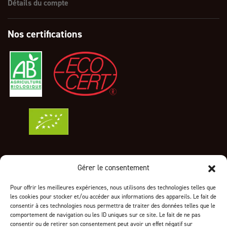
Détails du compte
Nos certifications
Gérer le consentement
Informations sur votre boutique
Pour offrir les meilleures expériences, nous utilisons des technologies telles que
24 ZA des Genêts
les cookies pour stocker et/ou accéder aux informations des appareils. Le fait de
1319 Boulevard Jean Moulin
consentir à ces technologies nous permettra de traiter des données telles que le
83700 Saint-Raphaël
comportement de navigation ou les ID uniques sur ce site. Le fait de ne pas
consentir ou de retirer son consentement peut avoir un effet négatif sur