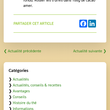
fondu. Rouler les truffes dans 100g de cacao
amer.
FACEBOOK
LINKEDI
PARTAGER CET ARTICLE
❮ Actualité précédente
Actualité suivante ❯
Catégories
❯
Actualités
❯
Actualités, conseils & recettes
❯
Avantages
❯
Conseils
❯
Histoire du thé
❯
Informations