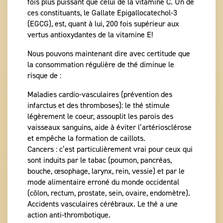
fois plus puissant que celui de la vitamine C. Un de
ces constituants, le Gallate Epigallocatechol-3
(EGCG), est, quant à lui, 200 fois supérieur aux
vertus antioxydantes de la vitamine E!
Nous pouvons maintenant dire avec certitude que
la consommation régulière de thé diminue le
risque de :
Maladies cardio-vasculaires (prévention des
infarctus et des thromboses): le thé stimule
légèrement le coeur, assouplit les parois des
vaisseaux sanguins, aide à éviter l’artériosclérose
et empêche la formation de caillots.
Cancers : c’est particulièrement vrai pour ceux qui
sont induits par le tabac (poumon, pancréas,
bouche, œsophage, larynx, rein, vessie) et par le
mode alimentaire erroné du monde occidental
(côlon, rectum, prostate, sein, ovaire, endomètre).
Accidents vasculaires cérébraux. Le thé a une
action anti-thrombotique.